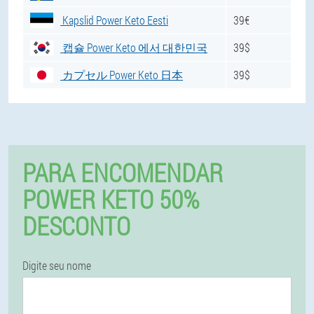
Kapslid Power Keto Eesti
39€
캡슐 Power Keto 에서 대한민국
39$
カプセル Power Keto 日本
39$
PARA ENCOMENDAR
POWER KETO 50%
DESCONTO
Digite seu nome