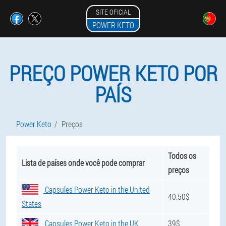
SITE OFICIAL
POWER KETO
PREÇO POWER KETO POR
PAÍS
Power Keto
Preços
Todos os
Lista de países onde você pode comprar
preços
Capsules Power Keto in the United
40.50$
States
Capsules Power Keto in the UK
39$