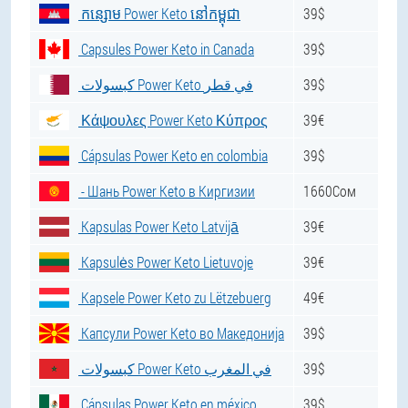
កន្សោម Power Keto នៅកម្ពុជា
39$
Capsules Power Keto in Canada
39$
كبسولات Power Keto في قطر
39$
Κάψουλες Power Keto Κύπρος
39€
Cápsulas Power Keto en colombia
39$
- Шань Power Keto в Киргизии
1660Сом
Kapsulas Power Keto Latvijā
39€
Kapsulės Power Keto Lietuvoje
39€
Kapsele Power Keto zu Lëtzebuerg
49€
Капсули Power Keto во Македонија
39$
كبسولات Power Keto في المغرب
39$
Cápsulas Power Keto en méxico
39$