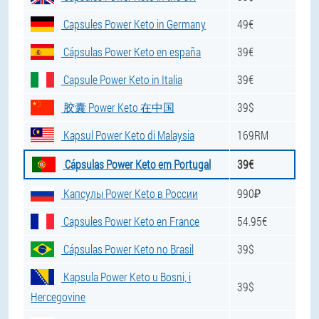
Capsules Power Keto in Germany
49€
Cápsulas Power Keto en españa
39€
Capsule Power Keto in Italia
39€
胶囊 Power Keto 在中国
39$
Kapsul Power Keto di Malaysia
169RM
Cápsulas Power Keto em Portugal
39€
Капсулы Power Keto в России
990₽
Capsules Power Keto en France
54.95€
Cápsulas Power Keto no Brasil
39$
Kapsula Power Keto u Bosni, i
39$
Hercegovine