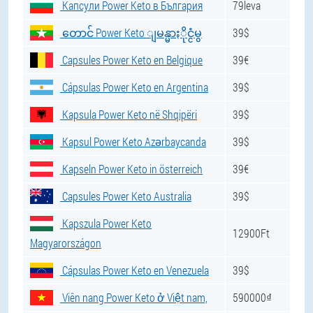
Капсули Power Keto в България
79leva
တောင် Power Keto ျမန္မာႏိုင္ငံမွ
39$
Capsules Power Keto en Belgique
39€
Cápsulas Power Keto en Argentina
39$
Kapsula Power Keto në Shqipëri
39$
Kapsul Power Keto Azərbaycanda
39$
Kapseln Power Keto in österreich
39€
Capsules Power Keto Australia
39$
Kapszula Power Keto
12900Ft
Magyarországon
Cápsulas Power Keto en Venezuela
39$
Viên nang Power Keto ở Việt nam,
590000₫