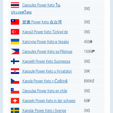
Capsules Power Keto ใน
39$
ประเทศไทย
胶囊 Power Keto 在台湾
39$
Kapsül Power Keto Türkiye'de
39$
Капсули Power Keto в Україні
450₴
Capsules Power Keto sa Pilipinas
1599₱
Kapselit Power Keto Suomessa
39$
Kapsule Power Keto u Hrvatskoj
39€
Kapsle Power Keto v Češtině
890Kč
Cápsulas Power Keto en chile
39$
Kapseln Power Keto in der schweiz
69₣
Kapslar Power Keto i Sverige
39$