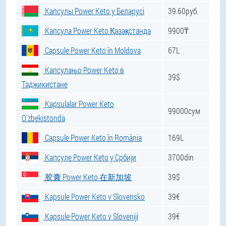
Капсулы Power Keto у Беларусі
39.60руб.
Капсула Power Keto Қазақстанда
9900₸
Capsule Power Keto în Moldova
67L
Капсулањо Power Keto в
39$
Таджикистане
Kapsulalar Power Keto
99000сум
O'zbekistonda
Capsule Power Keto în România
169L
Капсуле Power Keto у Србији
3700din
胶囊 Power Keto 在新加坡
39$
Kapsule Power Keto v Slovensko
39€
Kapsule Power Keto v Sloveniji
39€