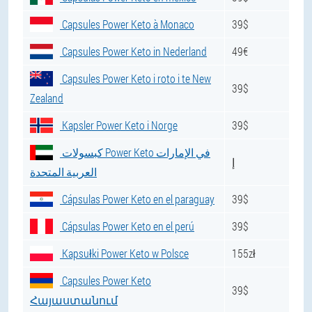
Capsules Power Keto à Monaco
39$
Capsules Power Keto in Nederland
49€
Capsules Power Keto i roto i te New
39$
Zealand
Kapsler Power Keto i Norge
39$
كبسولات Power Keto في الإمارات
إ
العربية المتحدة
Cápsulas Power Keto en el paraguay
39$
Cápsulas Power Keto en el perú
39$
Kapsułki Power Keto w Polsce
155zł
Capsules Power Keto
39$
Հայաստանում